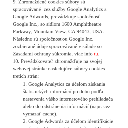
Zhromaždené cookies súbory sú
spracovávané cez služby Google Analytics a
Google Adwords, prevádzkuje spoločnosť
Google Inc., so sídlom 1600 Amphitheatre
Parkway, Mountain View, CA 94043, USA.
Následne sú spoločnosťou Google Inc.
zozbierané údaje spracovávané v súlade so
Zásadami ochrany súkromia, viac info
tu
.
Prevádzkovateľ zhromažďuje na svojej
webovej stránke nasledujúce súbory cookies
tretích strán:
Google Analytics za účelom získania
štatistických informácií po dobu podľa
nastavenia vášho internetového prehliadača
alebo do odstránenia informácií (napr. cez
vymazať cache).
Google Adwords za účelom identifikácie
Neverili by ste, ale aj koláčiky sú súčasťou rozvoja...