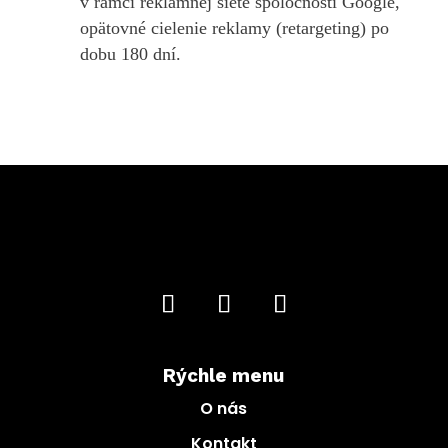
v rámci reklamnej siete spoločnosti Google,
opätovné cielenie reklamy (retargeting) po
dobu 180 dní.
Hoci sa to nezdá, aj koláčiky (Cookies) sú súčasťou
rozvoja firmy. Pokiaľ nám udelíte súhlas s ich
využívaním na našej stránke, dozvieme sa čo Vás na
nej zaujalo, a naopak odkiaľ ste rýchlo ušli a čo
teda potrebujeme vylepšiť...
Viac informácií
V poriadku
Dnes nie
Áno, ale nie všetky...
Rýchle menu
O nás
Kontakt